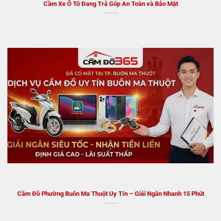
Cầm Xe Ô Tô Đang Trả Góp An Toàn và Bảo Mật
Cầm Đồ Phường Buôn Ma Thuột Uy Tín – Giải Ngân Nhanh 15 Phút