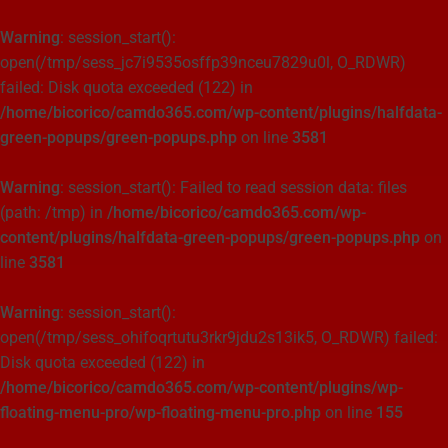
Warning
: session_start():
open(/tmp/sess_jc7i9535osffp39nceu7829u0l, O_RDWR)
failed: Disk quota exceeded (122) in
/home/bicorico/camdo365.com/wp-content/plugins/halfdata-
green-popups/green-popups.php
on line
3581
Warning
: session_start(): Failed to read session data: files
(path: /tmp) in
/home/bicorico/camdo365.com/wp-
content/plugins/halfdata-green-popups/green-popups.php
on
line
3581
Warning
: session_start():
open(/tmp/sess_ohifoqrtutu3rkr9jdu2s13ik5, O_RDWR) failed:
Disk quota exceeded (122) in
/home/bicorico/camdo365.com/wp-content/plugins/wp-
floating-menu-pro/wp-floating-menu-pro.php
on line
155