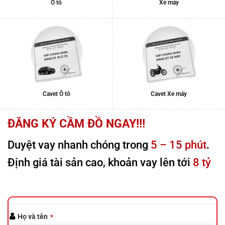
Ô tô
Xe máy
Cavet Ô tô
Cavet Xe máy
ĐĂNG KÝ CẦM ĐỒ NGAY!!!
Duyệt vay nhanh chóng trong
5 – 15 phút
.
Định giá tài sản cao, khoản vay lên tới
8 tỷ
Họ và tên
*