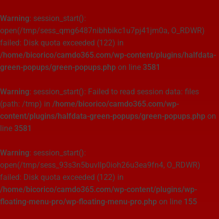
Warning
: session_start():
open(/tmp/sess_qmg6487nibhbikc1u7pj41jm0a, O_RDWR)
failed: Disk quota exceeded (122) in
/home/bicorico/camdo365.com/wp-content/plugins/halfdata-
green-popups/green-popups.php
on line
3581
Warning
: session_start(): Failed to read session data: files
(path: /tmp) in
/home/bicorico/camdo365.com/wp-
content/plugins/halfdata-green-popups/green-popups.php
on
line
3581
Warning
: session_start():
open(/tmp/sess_93s3n5buvllp0ioh26u3ea9fn4, O_RDWR)
failed: Disk quota exceeded (122) in
/home/bicorico/camdo365.com/wp-content/plugins/wp-
floating-menu-pro/wp-floating-menu-pro.php
on line
155