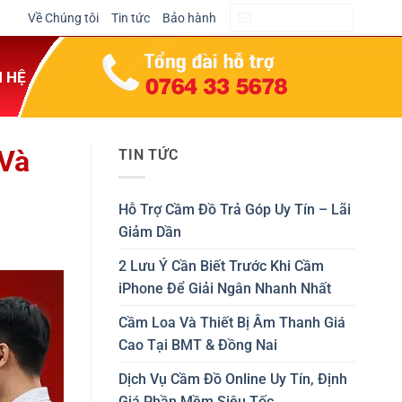
Về Chúng tôi
Tin tức
Bảo hành
CẦM ĐỒ NGAY
N HỆ
 Và
TIN TỨC
Hỗ Trợ Cầm Đồ Trả Góp Uy Tín – Lãi
Giảm Dần
2 Lưu Ý Cần Biết Trước Khi Cầm
iPhone Để Giải Ngân Nhanh Nhất
Cầm Loa Và Thiết Bị Âm Thanh Giá
Cao Tại BMT & Đồng Nai
Dịch Vụ Cầm Đồ Online Uy Tín, Định
Giá Phần Mềm Siêu Tốc