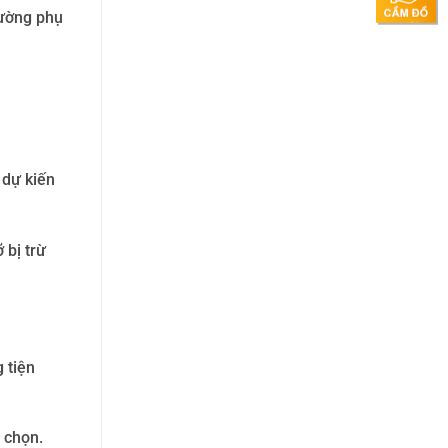
hường phụ
 dự kiến
 bị trừ
 tiện
 chọn.