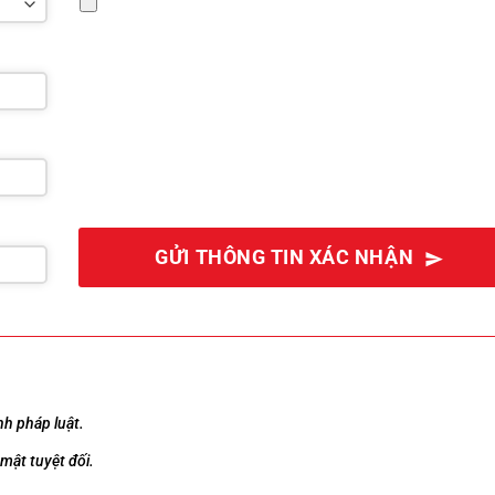
GỬI THÔNG TIN XÁC NHẬN
nh pháp luật.
mật tuyệt đối.