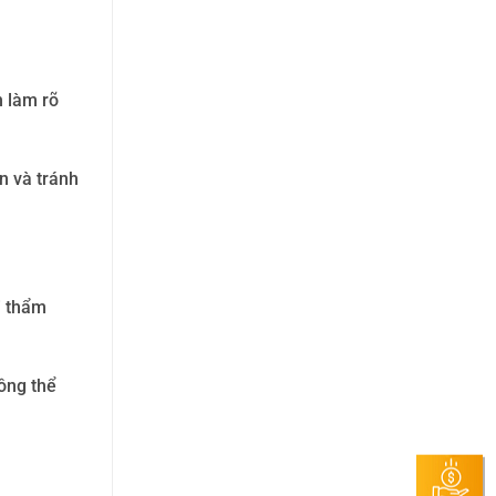
h làm rõ
an và tránh
i thẩm
ông thể