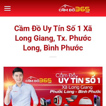
Bỏ
qua
nội
dung
Cầm Đồ Uy Tín Số 1 Xã
Long Giang, Tx. Phước
Long, Bình Phước