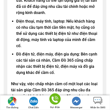
đất. Khách hàng có thể tận dụng giá trị tài sản
đã có để đáp ứng nhu cầu tài chính hoặc mở
rộng kinh doanh.
Điện thoại, máy tính, laptop: Nếu khách hàng
có nhu cầu tạm thời cần tiền mặt, họ cũng có
thể sử dụng các thiết bị điện tử như điện thoại
di động, máy tính và laptop của mình để cầm
cố.
Đồ điện tử, điện máy, điện gia dụng: Bên cạnh
các tài sản cá nhân,
Cầm Đồ 365
cũng chấp
nhận các thiết bị điện tử, điện máy và đồ gia
dụng khác để cầm cố.
Như vậy, việc chấp nhận cầm cố một loạt các loại
tài sản giúp
Cầm Đồ 365
đáp ứng nhu cầu đa
dạng của khách hàng và mang đến sự lựa chọn
phong phú trong việc tận dụng giá trị tài sản.
ĐẮK LẮK: 0347 27 27 27
BÌNH PHƯỚC: 0764 33 5
Gọi điện
Tìm đường
Chat Zalo
Messenger
Nhắn tin SMS