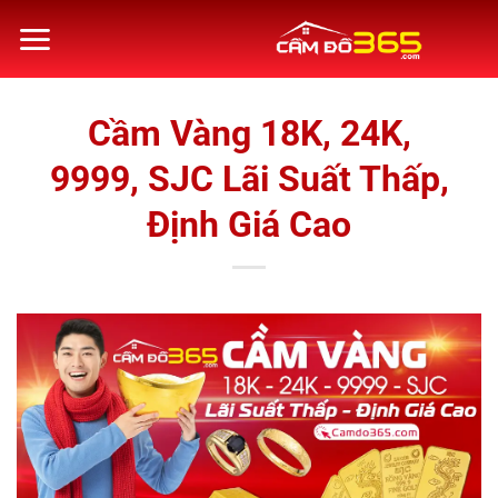
Bỏ
qua
nội
dung
Cầm Vàng 18K, 24K,
9999, SJC Lãi Suất Thấp,
Định Giá Cao