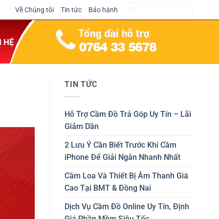
Về Chúng tôi
Tin tức
Bảo hành
CẦM ĐỒ NGAY
N HỆ
TIN TỨC
Hỗ Trợ Cầm Đồ Trả Góp Uy Tín – Lãi
Giảm Dần
2 Lưu Ý Cần Biết Trước Khi Cầm
iPhone Để Giải Ngân Nhanh Nhất
Cầm Loa Và Thiết Bị Âm Thanh Giá
Cao Tại BMT & Đồng Nai
Dịch Vụ Cầm Đồ Online Uy Tín, Định
Giá Phần Mềm Siêu Tốc