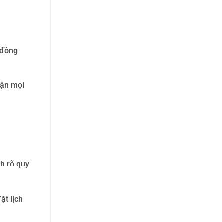
 đồng
hận mọi
ch rõ quy
ặt lịch