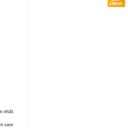
n nhất.
hạm cam