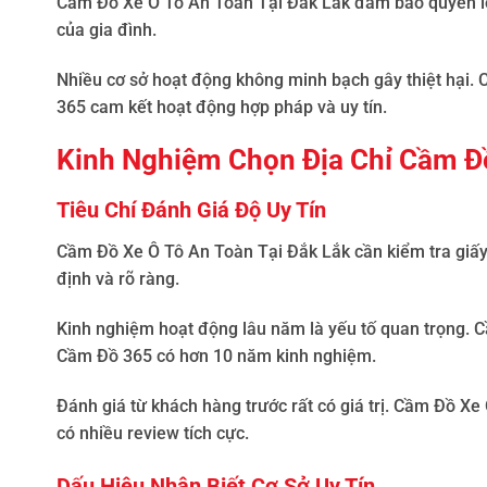
Cầm Đồ Xe Ô Tô An Toàn Tại Đắk Lắk
đảm bảo quyền lợi
của gia đình.
Nhiều cơ sở hoạt động không minh bạch gây thiệt hại.
C
365 cam kết hoạt động hợp pháp và uy tín.
Kinh Nghiệm Chọn Địa Chỉ Cầm Đ
Tiêu Chí Đánh Giá Độ Uy Tín
Cầm Đồ Xe Ô Tô An Toàn Tại Đắk Lắk
cần kiểm tra giấ
định và rõ ràng.
Kinh nghiệm hoạt động lâu năm là yếu tố quan trọng.
C
Cầm Đồ 365 có hơn 10 năm kinh nghiệm.
Đánh giá từ khách hàng trước rất có giá trị.
Cầm Đồ Xe 
có nhiều review tích cực.
Dấu Hiệu Nhận Biết Cơ Sở Uy Tín