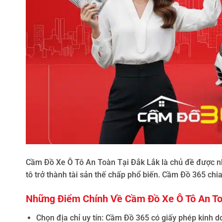
Cầm Đồ Xe Ô Tô An Toàn Tại Đắk Lắk
là chủ đề được nh
tô trở thành tài sản thế chấp phổ biến. Cầm Đồ 365 chi
Những Điểm Chính Về Cầm Đồ Xe Ô Tô An To
Chọn địa chỉ uy tín
: Cầm Đồ 365 có giấy phép kinh 