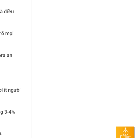
và điều
rõ mọi
ra an
i ít người
ng 3-4%
.