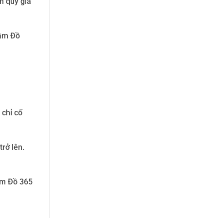
n quý giá
Cầm Đồ
 chỉ cố
rở lên.
ầm Đồ 365