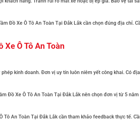
 khách hàng. Tránh rủi ro mất xe hoặc bị ép giá. Bảo vệ tài sả
ầm Đồ Xe Ô Tô An Toàn Tại Đắk Lắk
cần chọn đúng địa chỉ. 
ồ Xe Ô Tô An Toàn
y phép kinh doanh
.
Đơn vị uy tín luôn niêm yết công khai. Có địa
ầm Đồ Xe Ô Tô An Toàn Tại Đắk Lắk
nên chọn đơn vị từ 5 năm t
Ô Tô An Toàn Tại Đắk Lắk
cần tham khảo feedback thực tế. C