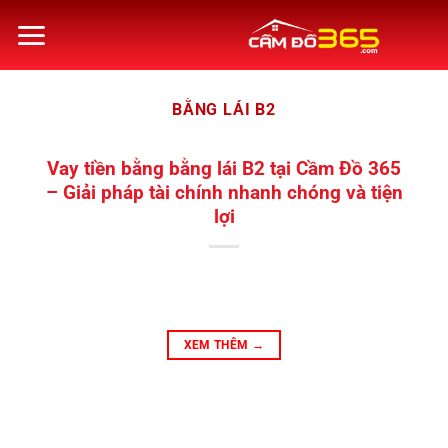
Bỏ
qua
nội
dung
BẰNG LÁI B2
Vay tiền bằng bằng lái B2 tại Cầm Đồ 365
– Giải pháp tài chính nhanh chóng và tiện
lợi
XEM THÊM
→