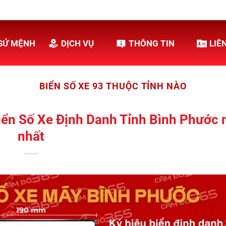
SỨ MỆNH
DỊCH VỤ
THÔNG TIN
LIÊ
BIỂN SỐ XE 93 THUỘC TỈNH NÀO
iển Số Xe Định Danh Tỉnh Bình Phước 
nhất