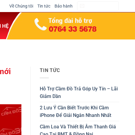
Về Chúng tôi
Tin tức
Bảo hành
CẦM ĐỒ NGAY
N HỆ
mới
TIN TỨC
Hỗ Trợ Cầm Đồ Trả Góp Uy Tín – Lãi
Giảm Dần
2 Lưu Ý Cần Biết Trước Khi Cầm
iPhone Để Giải Ngân Nhanh Nhất
Cầm Loa Và Thiết Bị Âm Thanh Giá
Cao Tại BMT & Đồng Nai