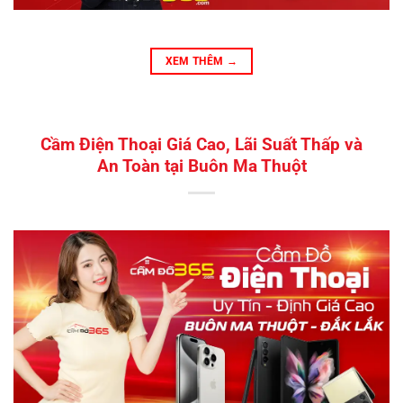
XEM THÊM
→
Cầm Điện Thoại Giá Cao, Lãi Suất Thấp và
An Toàn tại Buôn Ma Thuột