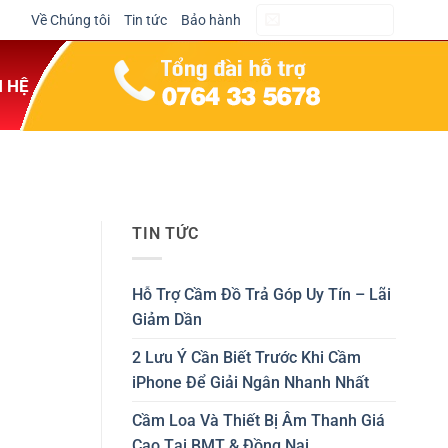
Về Chúng tôi
Tin tức
Bảo hành
CẦM ĐỒ NGAY
N HỆ
TIN TỨC
Hỗ Trợ Cầm Đồ Trả Góp Uy Tín – Lãi
Giảm Dần
2 Lưu Ý Cần Biết Trước Khi Cầm
iPhone Để Giải Ngân Nhanh Nhất
Cầm Loa Và Thiết Bị Âm Thanh Giá
Cao Tại BMT & Đồng Nai