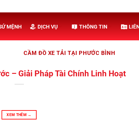
SỨ MỆNH
DỊCH VỤ
THÔNG TIN
LIÊ
CẦM ĐỒ XE TẢI TẠI PHƯỚC BÌNH
c – Giải Pháp Tài Chính Linh Hoạt
XEM THÊM
→