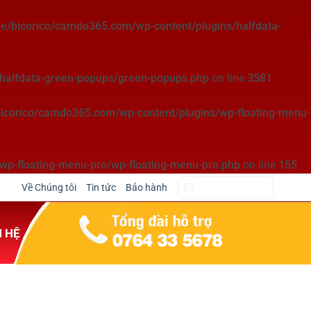
e/bicorico/camdo365.com/wp-content/plugins/halfdata-
halfdata-green-popups/green-popups.php
on line
3581
icorico/camdo365.com/wp-content/plugins/wp-floating-menu-
p-floating-menu-pro/wp-floating-menu-pro.php
on line
155
Về Chúng tôi
Tin tức
Bảo hành
CẦM ĐỒ NGAY
N HỆ