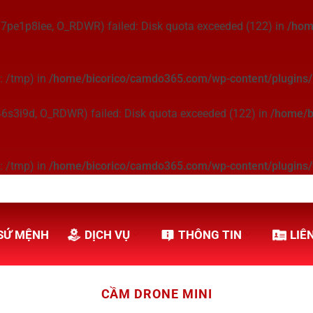
7pe1p8lee, O_RDWR) failed: Disk quota exceeded (122) in
/hom
h: /tmp) in
/home/bicorico/camdo365.com/wp-content/plugins/
46s3i9d, O_RDWR) failed: Disk quota exceeded (122) in
/home/b
h: /tmp) in
/home/bicorico/camdo365.com/wp-content/plugins/w
SỨ MỆNH
DỊCH VỤ
THÔNG TIN
LIÊ
CẦM DRONE MINI