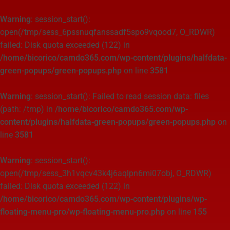
Warning
: session_start():
open(/tmp/sess_6pssnuqfanssadf5spo9vqood7, O_RDWR)
failed: Disk quota exceeded (122) in
/home/bicorico/camdo365.com/wp-content/plugins/halfdata-
green-popups/green-popups.php
on line
3581
Warning
: session_start(): Failed to read session data: files
(path: /tmp) in
/home/bicorico/camdo365.com/wp-
content/plugins/halfdata-green-popups/green-popups.php
on
line
3581
Warning
: session_start():
open(/tmp/sess_3h1vqcv43k4j6aqlpn6mi07obj, O_RDWR)
failed: Disk quota exceeded (122) in
/home/bicorico/camdo365.com/wp-content/plugins/wp-
floating-menu-pro/wp-floating-menu-pro.php
on line
155