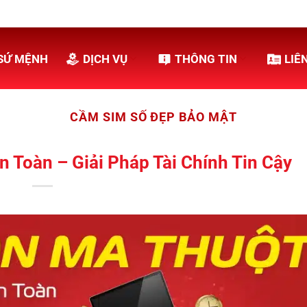
SỨ MỆNH
DỊCH VỤ
THÔNG TIN
LIÊ
CẦM SIM SỐ ĐẸP BẢO MẬT
Toàn – Giải Pháp Tài Chính Tin Cậy