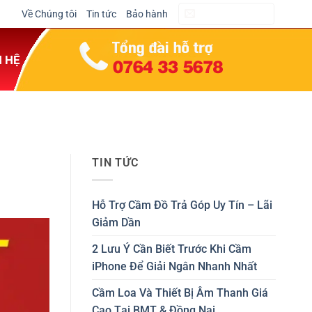
Về Chúng tôi
Tin tức
Bảo hành
CẦM ĐỒ NGAY
N HỆ
TIN TỨC
Hỗ Trợ Cầm Đồ Trả Góp Uy Tín – Lãi
Giảm Dần
2 Lưu Ý Cần Biết Trước Khi Cầm
iPhone Để Giải Ngân Nhanh Nhất
Cầm Loa Và Thiết Bị Âm Thanh Giá
Cao Tại BMT & Đồng Nai