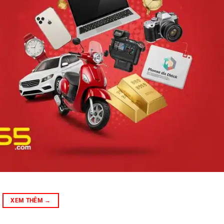
XEM THÊM
→