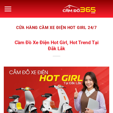
Bỏ
qua
nội
dung
CỬA HÀNG CẦM XE ĐIỆN HOT GIRL 24/7
Cầm Đồ Xe Điện Hot Girl, Hot Trend Tại
Đắk Lắk