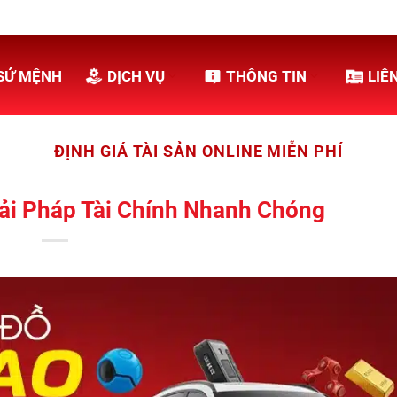
SỨ MỆNH
DỊCH VỤ
THÔNG TIN
LIÊ
ĐỊNH GIÁ TÀI SẢN ONLINE MIỄN PHÍ
ải Pháp Tài Chính Nhanh Chóng