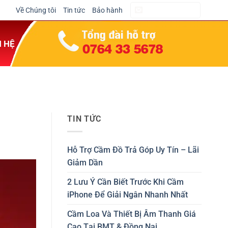
Về Chúng tôi
Tin tức
Bảo hành
CẦM ĐỒ NGAY
N HỆ
TIN TỨC
Hỗ Trợ Cầm Đồ Trả Góp Uy Tín – Lãi
Giảm Dần
2 Lưu Ý Cần Biết Trước Khi Cầm
iPhone Để Giải Ngân Nhanh Nhất
Cầm Loa Và Thiết Bị Âm Thanh Giá
Cao Tại BMT & Đồng Nai