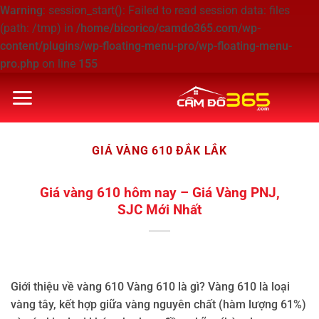
Warning
: session_start(): Failed to read session data: files
(path: /tmp) in
/home/bicorico/camdo365.com/wp-
content/plugins/wp-floating-menu-pro/wp-floating-menu-
pro.php
on line
155
Bỏ
qua
nội
dung
GIÁ VÀNG 610 ĐẮK LẮK
Giá vàng 610 hôm nay – Giá Vàng PNJ,
SJC Mới Nhất
Giới thiệu về vàng 610 Vàng 610 là gì? Vàng 610 là loại
vàng tây, kết hợp giữa vàng nguyên chất (hàm lượng 61%)