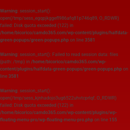
Warning
: session_start():
open(/tmp/sess_egqpjkggefl986afq81p746q89, O_RDWR)
failed: Disk quota exceeded (122) in
/home/bicorico/camdo365.com/wp-content/plugins/halfdata-
green-popups/green-popups.php
on line
3581
Warning
: session_start(): Failed to read session data: files
(path: /tmp) in
/home/bicorico/camdo365.com/wp-
content/plugins/halfdata-green-popups/green-popups.php
on
line
3581
Warning
: session_start():
open(/tmp/sess_kjnhadojo3ug6522uhvtcprlqf, O_RDWR)
failed: Disk quota exceeded (122) in
/home/bicorico/camdo365.com/wp-content/plugins/wp-
floating-menu-pro/wp-floating-menu-pro.php
on line
155