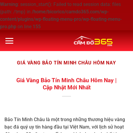
Warning
: session_start(): Failed to read session data: files
(path: /tmp) in
/home/bicorico/camdo365.com/wp-
content/plugins/wp-floating-menu-pro/wp-floating-menu-
pro.php
on line
155
Bỏ
qua
nội
dung
GIÁ VÀNG BẢO TÍN MINH CHÂU HÔM NAY
Giá Vàng Bảo Tín Minh Châu Hôm Nay |
Cập Nhật Mới Nhất
Bảo Tín Minh Châu là một trong những thương hiệu vàng
bạc đá quý uy tín hàng đầu tại Việt Nam, với lịch sử hoạt