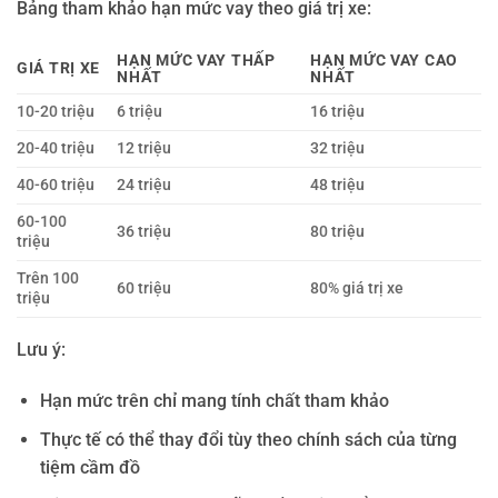
Bảng tham khảo hạn mức vay theo giá trị xe:
HẠN MỨC VAY THẤP
HẠN MỨC VAY CAO
GIÁ TRỊ XE
NHẤT
NHẤT
10-20 triệu
6 triệu
16 triệu
20-40 triệu
12 triệu
32 triệu
40-60 triệu
24 triệu
48 triệu
60-100
36 triệu
80 triệu
triệu
Trên 100
60 triệu
80% giá trị xe
triệu
Lưu ý:
Hạn mức trên chỉ mang tính chất tham khảo
Thực tế có thể thay đổi tùy theo chính sách của từng
tiệm cầm đồ