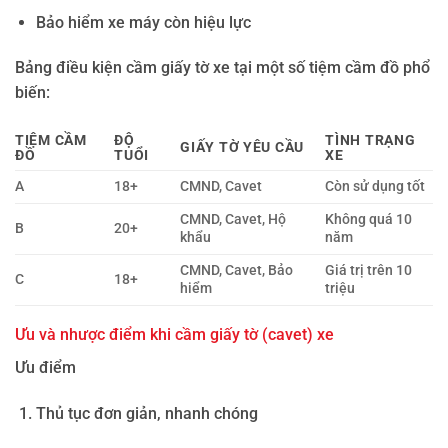
Bảo hiểm xe máy còn hiệu lực
Bảng điều kiện cầm giấy tờ xe tại một số tiệm cầm đồ phổ
biến:
TIỆM CẦM
ĐỘ
TÌNH TRẠNG
GIẤY TỜ YÊU CẦU
ĐỒ
TUỔI
XE
A
18+
CMND, Cavet
Còn sử dụng tốt
CMND, Cavet, Hộ
Không quá 10
B
20+
khẩu
năm
CMND, Cavet, Bảo
Giá trị trên 10
C
18+
hiểm
triệu
Ưu và nhược điểm khi cầm giấy tờ (cavet) xe
Ưu điểm
Thủ tục đơn giản, nhanh chóng