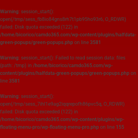
Warning
: session_start():
open(/tmp/sess_fb8io84gns8rh7t1pb95ho93r6, O_RDWR)
failed: Disk quota exceeded (122) in
/home/bicorico/camdo365.com/wp-content/plugins/halfdata-
green-popups/green-popups.php
on line
3581
Warning
: session_start(): Failed to read session data: files
(path: /tmp) in
/home/bicorico/camdo365.com/wp-
content/plugins/halfdata-green-popups/green-popups.php
on
line
3581
Warning
: session_start():
open(/tmp/sess_7ihl1e9ag2iqqrepofh86pvc5q, O_RDWR)
failed: Disk quota exceeded (122) in
/home/bicorico/camdo365.com/wp-content/plugins/wp-
floating-menu-pro/wp-floating-menu-pro.php
on line
155