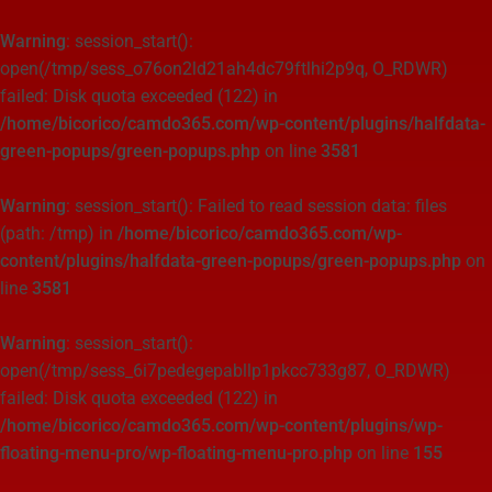
Warning
: session_start():
open(/tmp/sess_o76on2ld21ah4dc79ftlhi2p9q, O_RDWR)
failed: Disk quota exceeded (122) in
/home/bicorico/camdo365.com/wp-content/plugins/halfdata-
green-popups/green-popups.php
on line
3581
Warning
: session_start(): Failed to read session data: files
(path: /tmp) in
/home/bicorico/camdo365.com/wp-
content/plugins/halfdata-green-popups/green-popups.php
on
line
3581
Warning
: session_start():
open(/tmp/sess_6i7pedegepabllp1pkcc733g87, O_RDWR)
failed: Disk quota exceeded (122) in
/home/bicorico/camdo365.com/wp-content/plugins/wp-
floating-menu-pro/wp-floating-menu-pro.php
on line
155