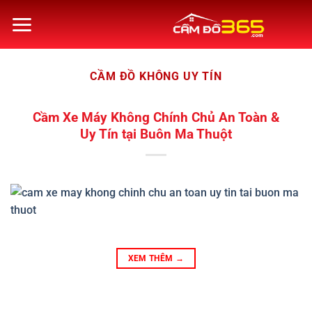
Bỏ
qua
nội
dung
CẦM ĐỒ KHÔNG UY TÍN
Cầm Xe Máy Không Chính Chủ An Toàn &
Uy Tín tại Buôn Ma Thuột
XEM THÊM
→