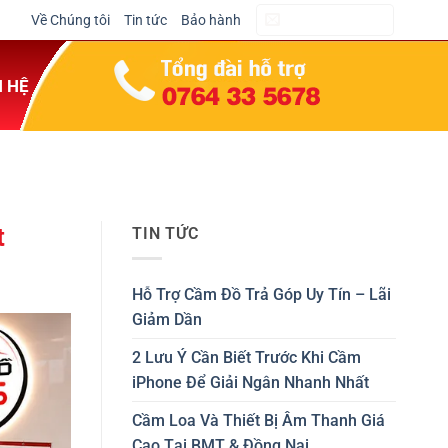
Về Chúng tôi
Tin tức
Bảo hành
CẦM ĐỒ NGAY
N HỆ
t
TIN TỨC
Hỗ Trợ Cầm Đồ Trả Góp Uy Tín – Lãi
Giảm Dần
2 Lưu Ý Cần Biết Trước Khi Cầm
iPhone Để Giải Ngân Nhanh Nhất
Cầm Loa Và Thiết Bị Âm Thanh Giá
Cao Tại BMT & Đồng Nai