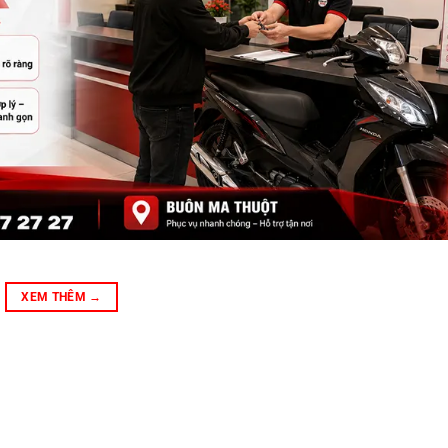
XEM THÊM
→