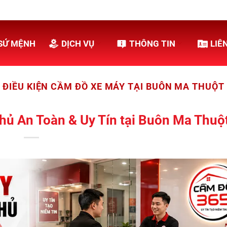
SỨ MỆNH
DỊCH VỤ
THÔNG TIN
LIÊ
ĐIỀU KIỆN CẦM ĐỒ XE MÁY TẠI BUÔN MA THUỘT
ủ An Toàn & Uy Tín tại Buôn Ma Thuộ