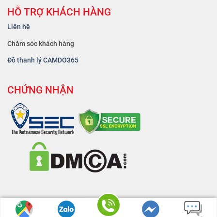
HỖ TRỢ KHÁCH HÀNG
Liên hệ
Chăm sóc khách hàng
Đồ thanh lý CAMDO365
CHỨNG NHẬN
ĐẮK LẮK: 0347 27 27 27
BÌNH PHƯỚC: 0764 33 5
Copyright 2026 © - Dịch Vụ
Cầm Đồ 365