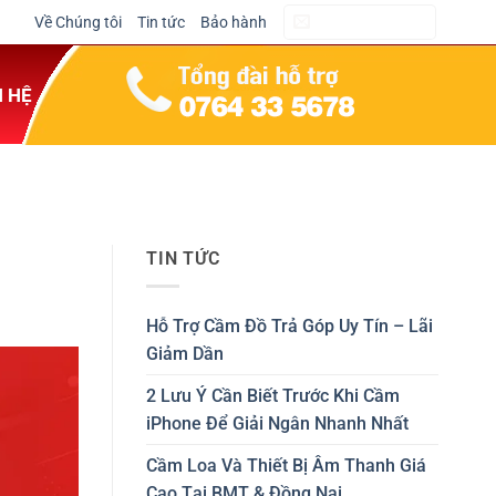
Về Chúng tôi
Tin tức
Bảo hành
CẦM ĐỒ NGAY
N HỆ
TIN TỨC
Hỗ Trợ Cầm Đồ Trả Góp Uy Tín – Lãi
Giảm Dần
2 Lưu Ý Cần Biết Trước Khi Cầm
iPhone Để Giải Ngân Nhanh Nhất
Cầm Loa Và Thiết Bị Âm Thanh Giá
Cao Tại BMT & Đồng Nai