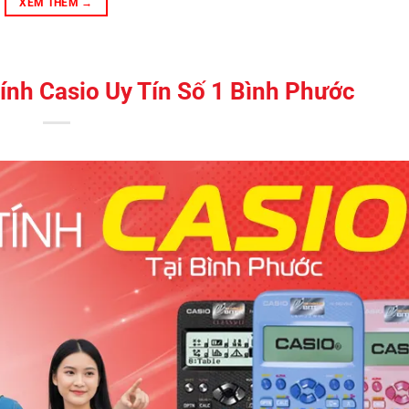
XEM THÊM
→
nh Casio Uy Tín Số 1 Bình Phước