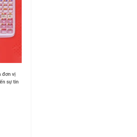
à đơn vị
ến sự tin