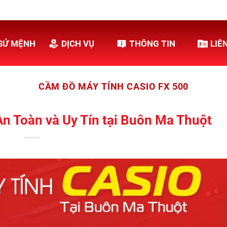
SỨ MỆNH
DỊCH VỤ
THÔNG TIN
LIÊ
CẦM ĐỒ MÁY TÍNH CASIO FX 500
n Toàn và Uy Tín tại Buôn Ma Thuột