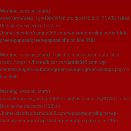
Warning
: session_start():
open(/tmp/sess_1gmf9pr09fp8idruldjp1fc0id, O_RDWR) failed:
Disk quota exceeded (122) in
/home/bicorico/camdo365.com/wp-content/plugins/halfdata-
green-popups/green-popups.php
on line
3581
Warning
: session_start(): Failed to read session data: files
(path: /tmp) in
/home/bicorico/camdo365.com/wp-
content/plugins/halfdata-green-popups/green-popups.php
on
line
3581
Warning
: session_start():
open(/tmp/sess_46rctpt8tb8afopiq5dvu5vqnt, O_RDWR) failed:
Disk quota exceeded (122) in
/home/bicorico/camdo365.com/wp-content/plugins/wp-
floating-menu-pro/wp-floating-menu-pro.php
on line
155